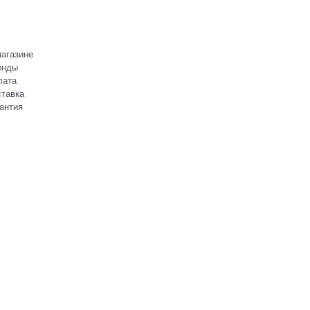
агазине
енды
лата
тавка
антия