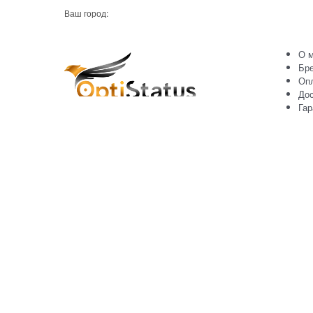
Ваш город:
О м
Бр
Оп
Дос
Гар