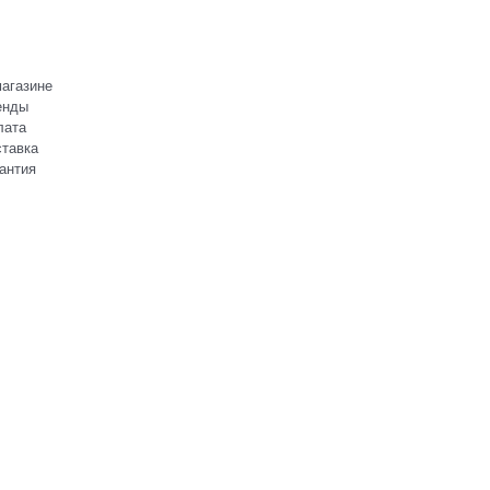
агазине
енды
лата
тавка
антия