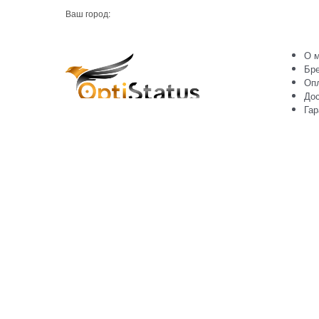
Ваш город:
О м
Бр
Оп
Дос
Гар