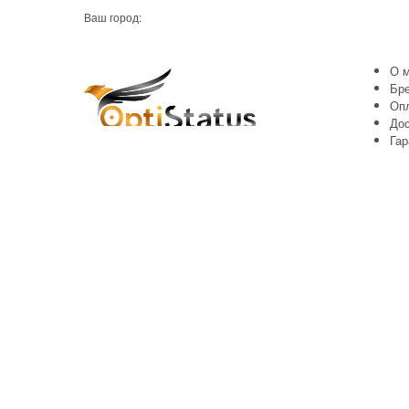
Ваш город:
О м
Бр
Оп
Дос
Гар