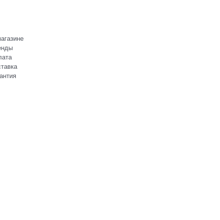
агазине
енды
лата
тавка
антия