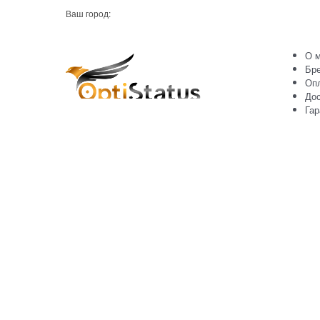
Ваш город:
О м
Бр
Оп
Дос
Гар