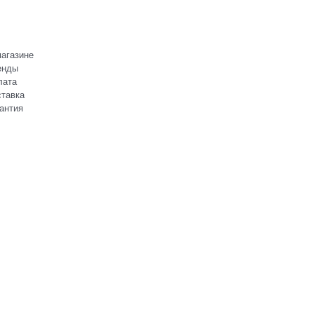
агазине
енды
лата
тавка
антия