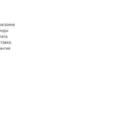
агазине
енды
лата
тавка
антия