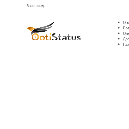
Ваш город:
О м
Бр
Оп
Дос
Гар