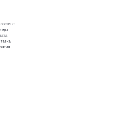
агазине
енды
лата
тавка
антия