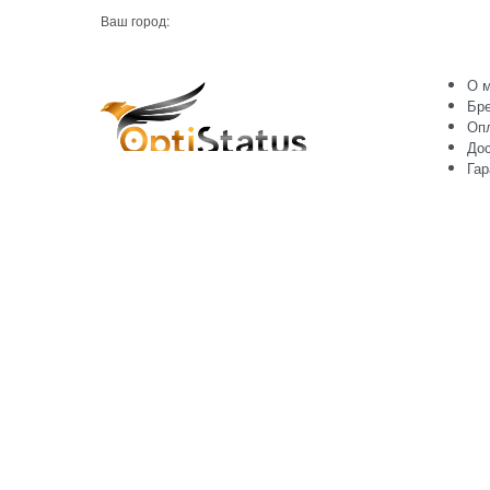
Ваш город:
О м
Бр
Оп
Дос
Гар