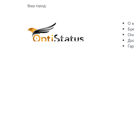
Ваш город:
О м
Бр
Оп
Дос
Гар