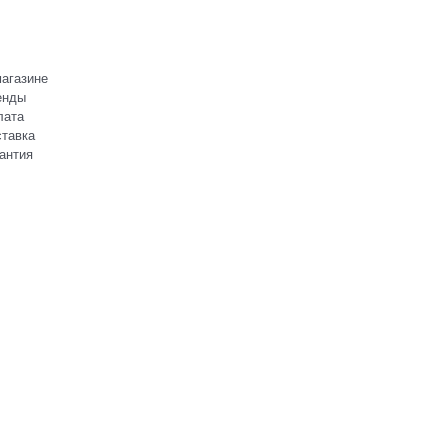
агазине
енды
лата
тавка
антия