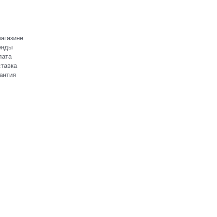
агазине
енды
лата
тавка
антия