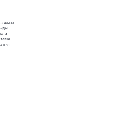
агазине
енды
лата
тавка
антия