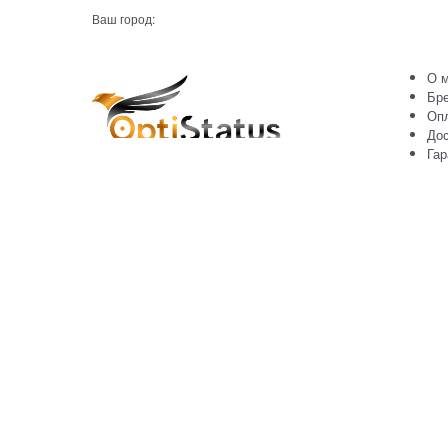
Ваш город:
О м
Бр
Оп
Дос
Гар