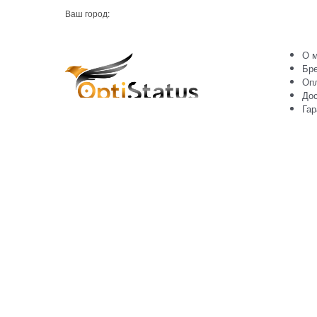
Ваш город:
О м
Бр
Оп
Дос
Гар