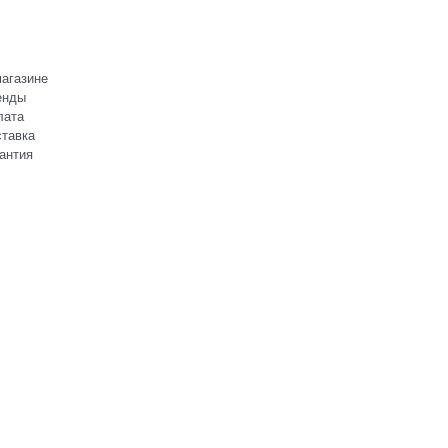
агазине
енды
лата
тавка
антия