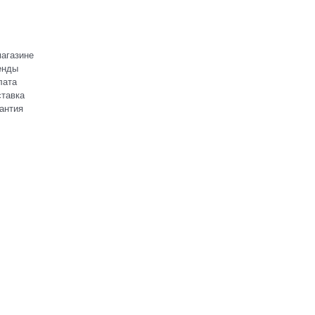
агазине
енды
лата
тавка
антия