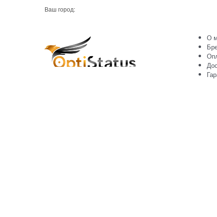
Ваш город:
О м
Бр
Оп
Дос
Гар