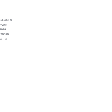
агазине
енды
лата
тавка
антия