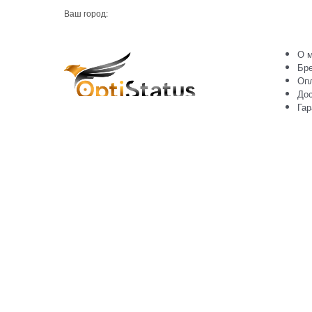
Ваш город:
О м
Бр
Оп
Дос
Гар