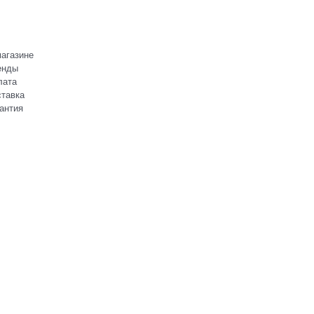
агазине
енды
лата
тавка
антия