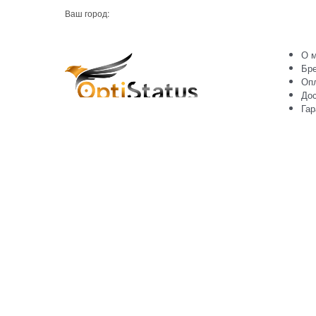
Ваш город:
О м
Бр
Оп
Дос
Гар