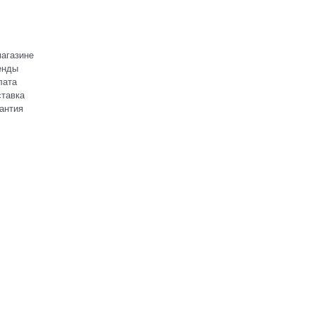
агазине
енды
лата
тавка
антия