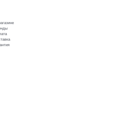
агазине
енды
лата
тавка
антия