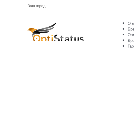
Ваш город:
О м
Бр
Оп
Дос
Гар