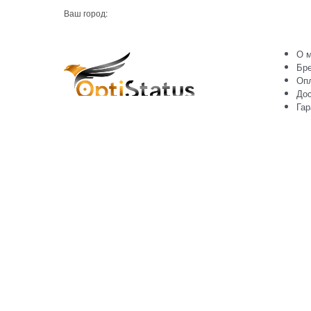
Ваш город:
О м
Бр
Оп
Дос
Гар