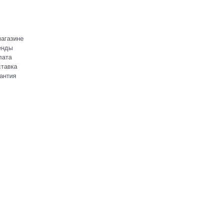
агазине
енды
лата
тавка
антия