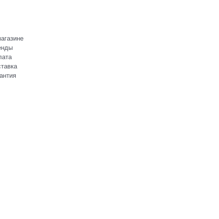
агазине
енды
лата
тавка
антия