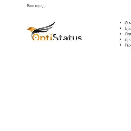
Ваш город:
О м
Бр
Оп
Дос
Гар