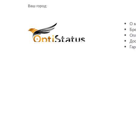
Ваш город:
О м
Бр
Оп
Дос
Гар