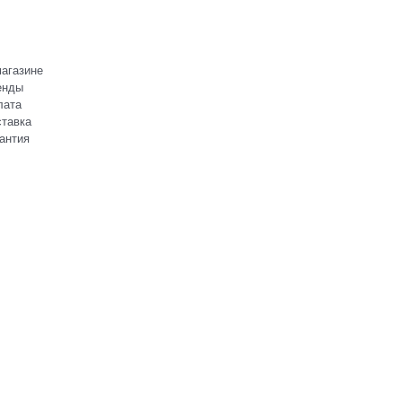
агазине
енды
лата
тавка
антия