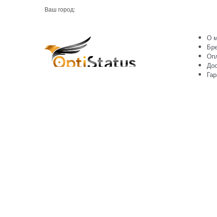
Ваш город:
О м
Бр
Оп
Дос
Гар