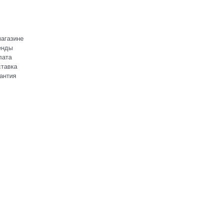
агазине
енды
лата
тавка
антия