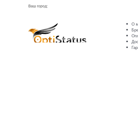
Ваш город:
О м
Бр
Оп
Дос
Гар