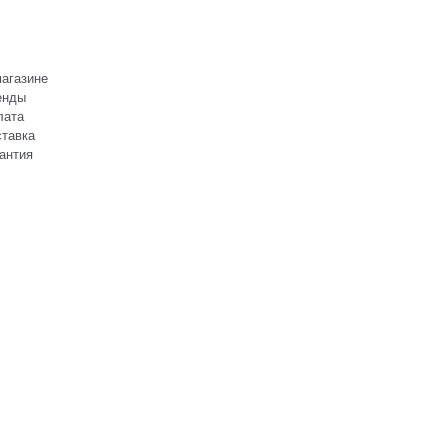
агазине
енды
лата
тавка
антия