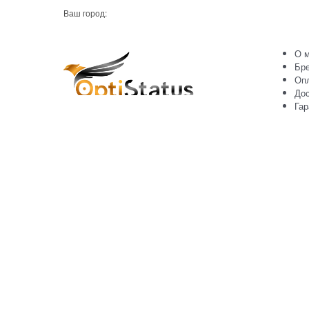
Ваш город:
О м
Бр
Оп
Дос
Гар