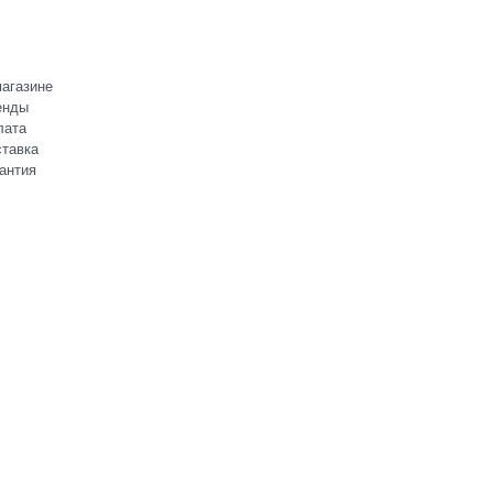
агазине
енды
лата
тавка
антия