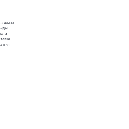
агазине
енды
лата
тавка
антия