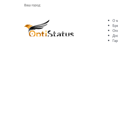
Ваш город:
О м
Бр
Оп
Дос
Гар