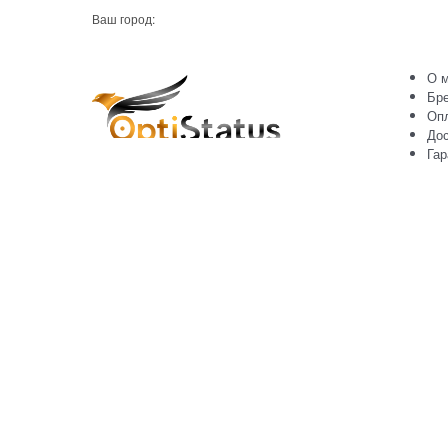
Ваш город:
О м
Бр
Оп
Дос
Гар