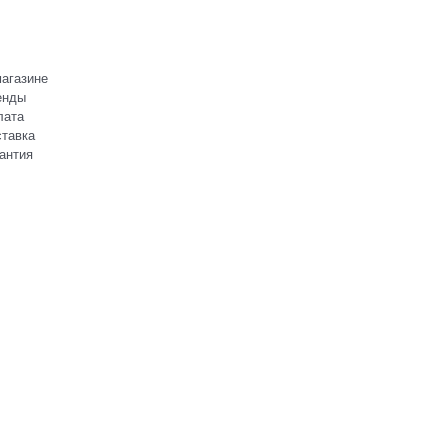
агазине
енды
лата
тавка
антия