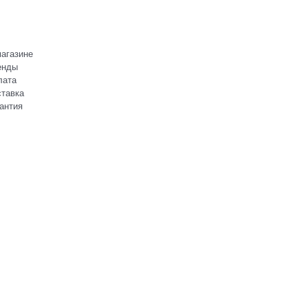
агазине
енды
лата
тавка
антия