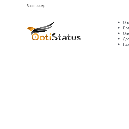
Ваш город:
О м
Бр
Оп
Дос
Гар