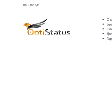
Ваш город:
О м
Бр
Оп
Дос
Гар