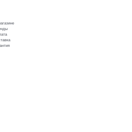
агазине
енды
лата
тавка
антия