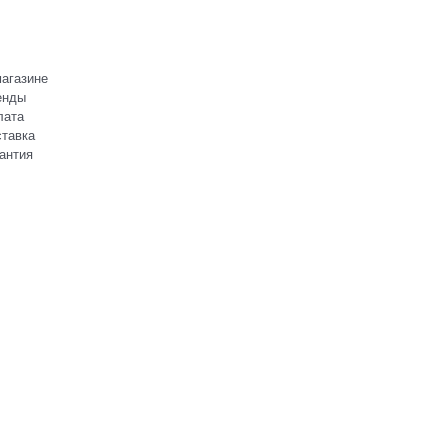
агазине
енды
лата
тавка
антия