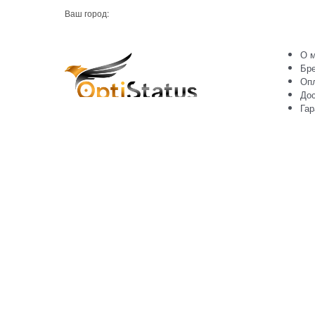
Ваш город:
О м
Бр
Оп
Дос
Гар