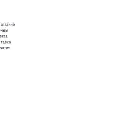
агазине
енды
лата
тавка
антия