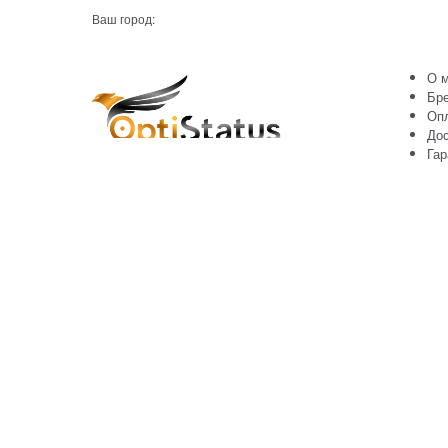
Ваш город:
О м
Бр
Оп
Дос
Гар