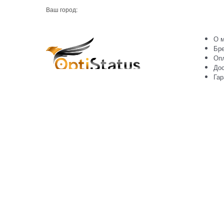
Ваш город:
О м
Бр
Оп
Дос
Гар