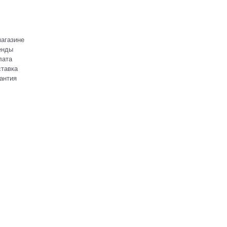
агазине
енды
лата
тавка
антия