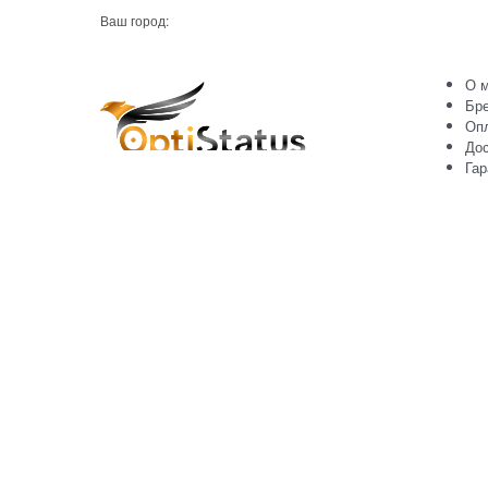
Ваш город:
О м
Бр
Оп
Дос
Гар