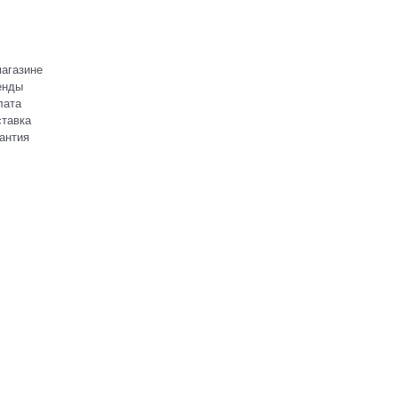
агазине
енды
лата
тавка
антия