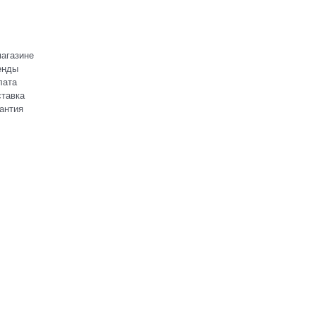
агазине
енды
лата
тавка
антия