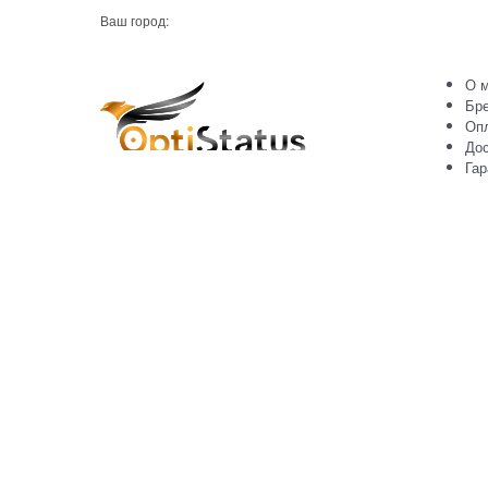
Ваш город:
О м
Бр
Оп
Дос
Гар