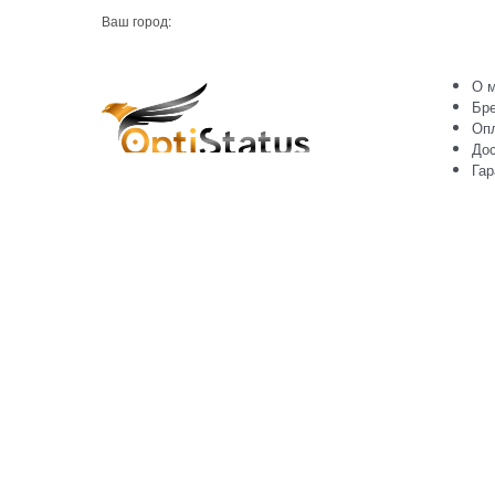
Ваш город:
О м
Бр
Оп
Дос
Гар