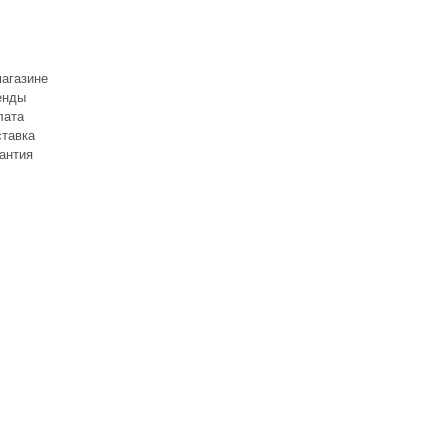
агазине
енды
лата
тавка
антия