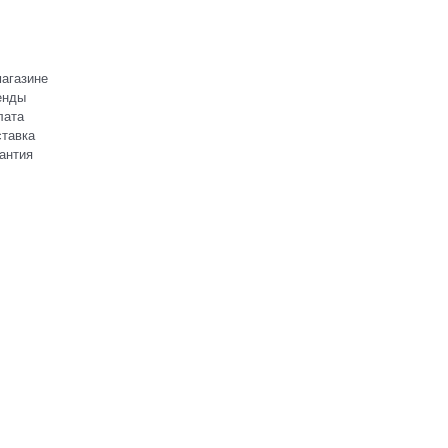
агазине
енды
лата
тавка
антия