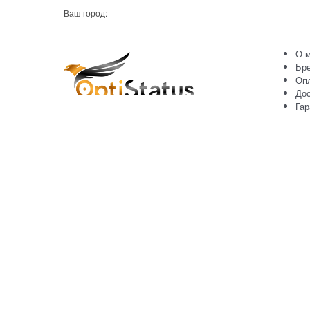
Ваш город:
О м
Бр
Оп
Дос
Гар