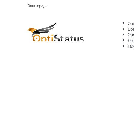
Ваш город:
О м
Бр
Оп
Дос
Гар