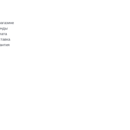
агазине
енды
лата
тавка
антия