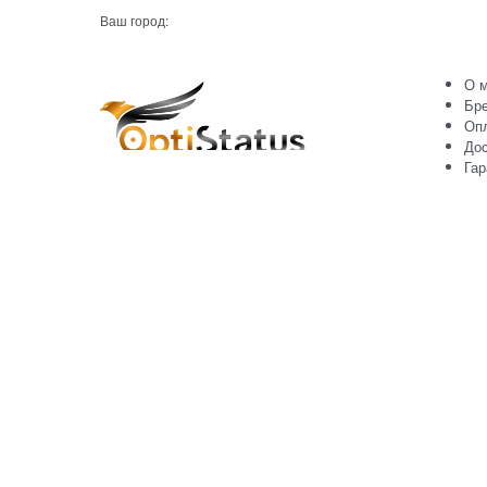
Ваш город:
О м
Бр
Оп
Дос
Гар