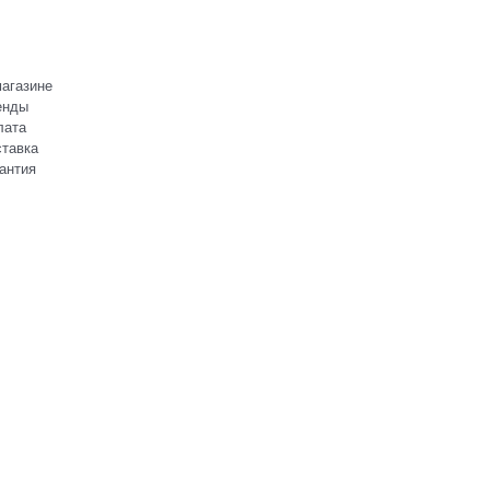
агазине
енды
лата
тавка
антия