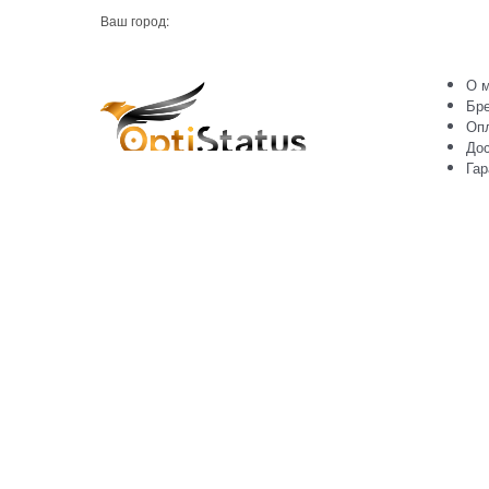
Ваш город:
О м
Бр
Оп
Дос
Гар