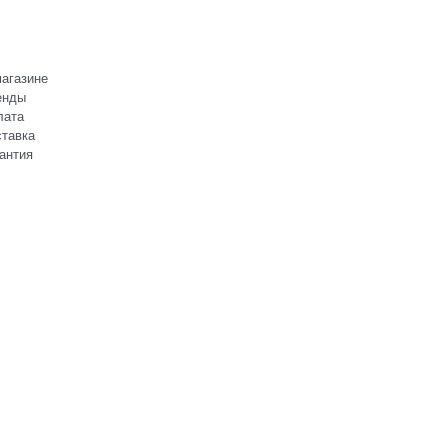
агазине
енды
лата
тавка
антия