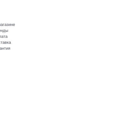
агазине
енды
лата
тавка
антия