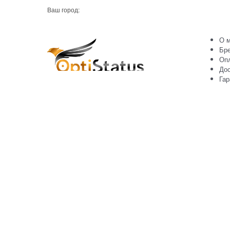
Ваш город:
О м
Бр
Оп
Дос
Гар