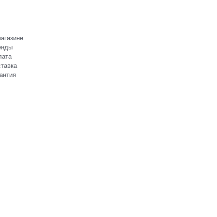
агазине
енды
лата
тавка
антия