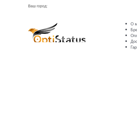
Ваш город:
О м
Бр
Оп
Дос
Гар