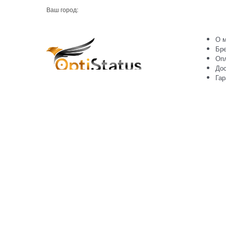
Ваш город:
О м
Бр
Оп
Дос
Гар