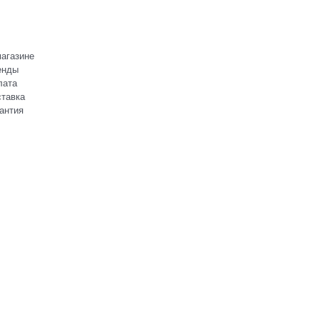
агазине
енды
лата
тавка
антия