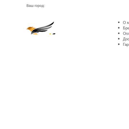
Ваш город:
О м
Бр
Оп
Дос
Гар