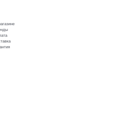
агазине
енды
лата
тавка
антия