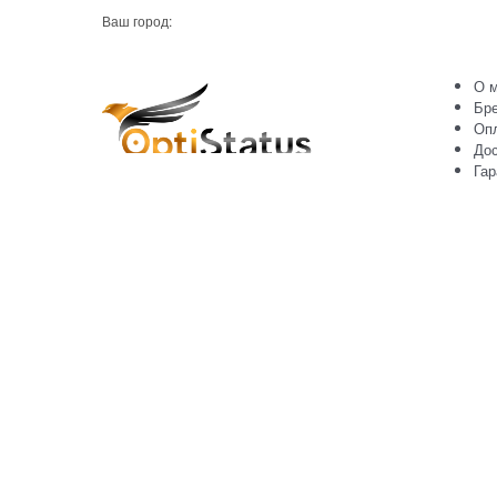
Ваш город:
О м
Бр
Оп
Дос
Гар