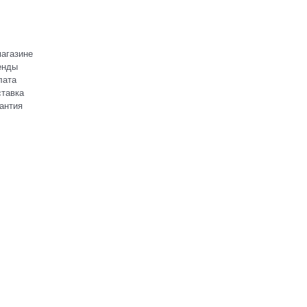
агазине
енды
лата
тавка
антия