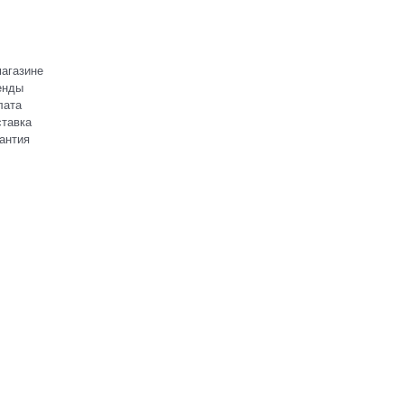
агазине
енды
лата
тавка
антия