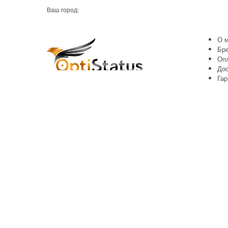
Ваш город:
О м
Бр
Оп
Дос
Гар