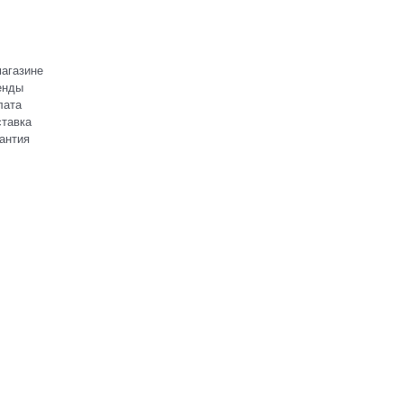
агазине
енды
лата
тавка
антия