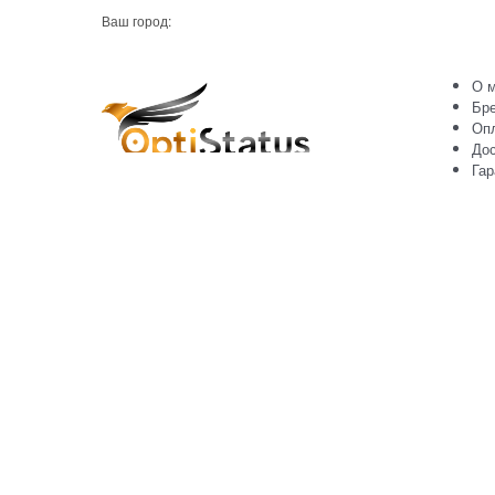
Ваш город:
О м
Бр
Оп
Дос
Гар