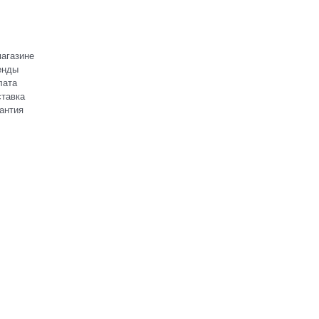
агазине
енды
лата
тавка
антия