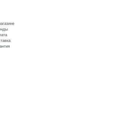
агазине
енды
лата
тавка
антия