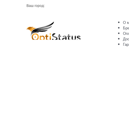
Ваш город:
О м
Бр
Оп
Дос
Гар