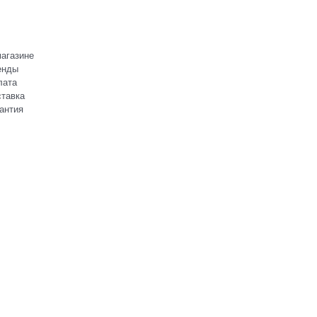
агазине
енды
лата
тавка
антия