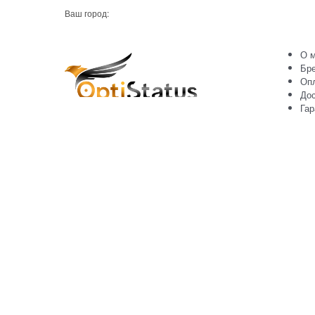
Ваш город:
О м
Бр
Оп
Дос
Гар