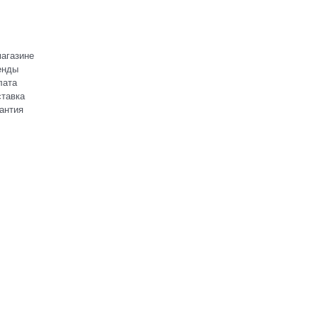
агазине
енды
лата
тавка
антия