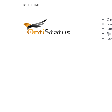
Ваш город:
О м
Бр
Оп
Дос
Гар