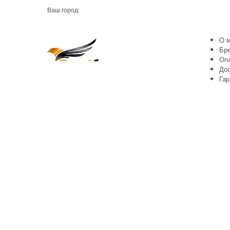
Ваш город:
О м
Бр
Оп
Дос
Гар