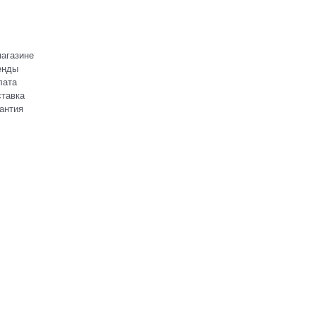
агазине
енды
лата
тавка
антия