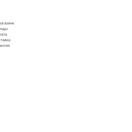
агазине
енды
лата
тавка
антия