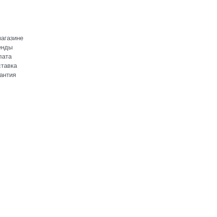
агазине
енды
лата
тавка
антия