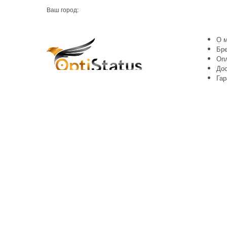
Ваш город:
О м
Бр
Оп
Дос
Гар