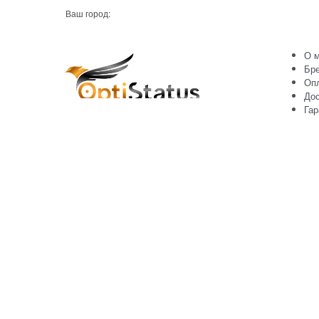
Ваш город:
О м
Бр
Оп
Дос
Гар