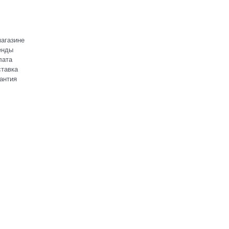
агазине
енды
лата
тавка
антия